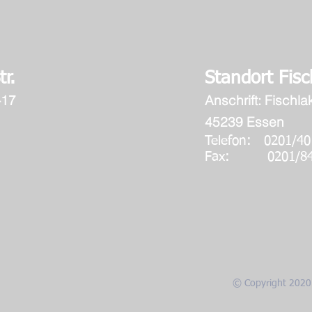
r.
Standort Fisc
-17
Anschrift:
Fischlak
45239 Essen
56585
Telefon: 0
Fax: 0201/84
© Copyright 2020 