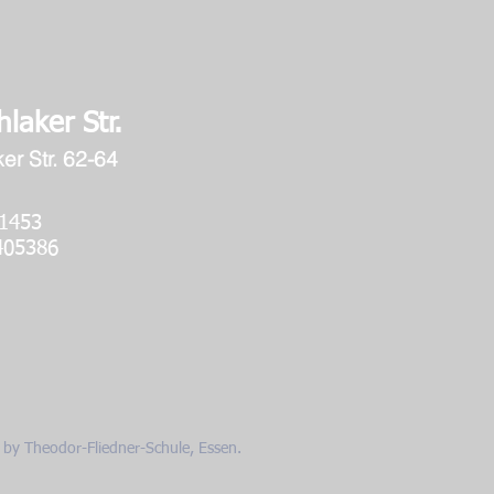
hlaker Str.
er Str
. 62-64
201/401453
05386
by Theodor-Fliedner-Schule, Essen.