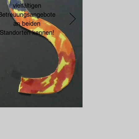
vielfältigen
Betreuungsangebote
an beiden
Standorten kennen!