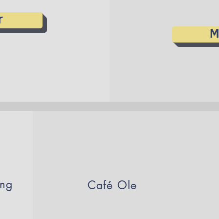
r
M
ung
Café Ole