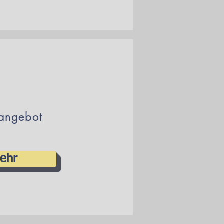
eangebot
ehr