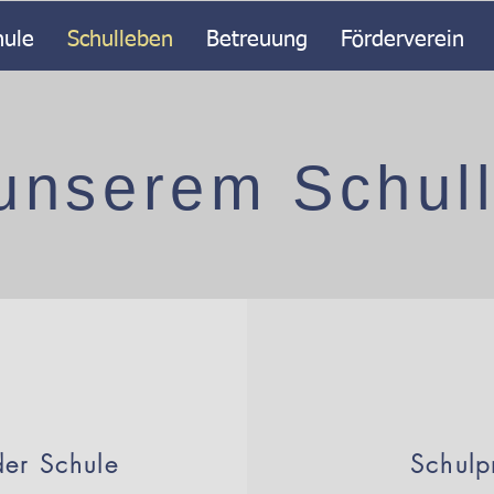
hule
Schulleben
Betreuung
Förderverein
unserem Schul
er Schule
Schul