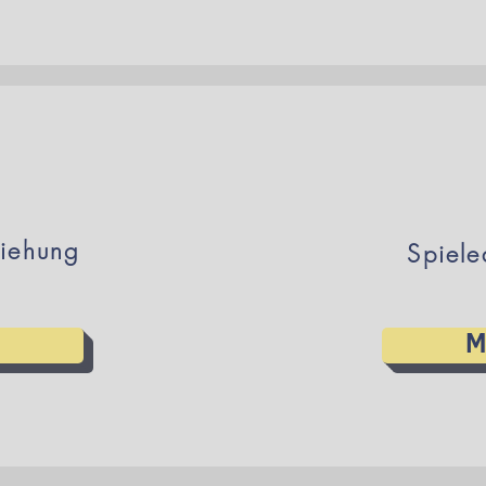
ziehung
Spiel
M